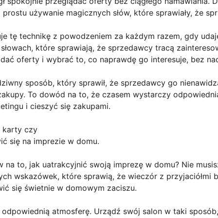
ł spokojnie przeglądać oferty bez ciągłego namawiania.
prostu używanie magicznych słów, które sprawiały, że sprz
uje tę technikę z powodzeniem za każdym razem, gdy udaje
słowach, które sprawiają, że sprzedawcy tracą zainteresow
dać oferty i wybrać to, co naprawdę go interesuje, bez n
dziwny sposób, który sprawił, że sprzedawcy go nienawidz
zakupy. To dowód na to, że czasem wystarczy odpowiednia 
tingu i cieszyć się zakupami.
 karty czy
ić się na imprezie w domu.
na to, jak uatrakcyjnić swoją imprezę w domu? Nie musisz
ych wskazówek, które sprawią, że wieczór z przyjaciółmi 
awić się świetnie w domowym zaciszu.
 odpowiednią atmosferę. Urządź swój salon w taki sposób