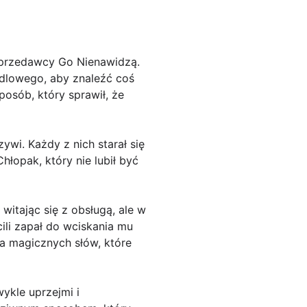
Sprzedawcy Go Nienawidzą.
ndlowego, aby znaleźć coś
posób, który sprawił, że
wi. Każdy z nich starał się
hłopak, który nie lubił być
witając się z obsługą, ale w
ili zapał do wciskania mu
a magicznych słów, które
ykle uprzejmi i