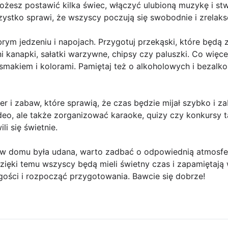
ożesz postawić kilka świec, włączyć ulubioną muzykę i stw
zystko sprawi, że wszyscy poczują się swobodnie i zrelak
brym jedzeniu i napojach. Przygotuj przekąski, które będą 
i kanapki, sałatki warzywne, chipsy czy paluszki. Co więcej
smakiem i kolorami. Pamiętaj też o alkoholowych i bezalk
gier i zabaw, które sprawią, że czas będzie mijał szybko i
deo, ale także zorganizować karaoke, quizy czy konkursy 
i się świetnie.
 domu była udana, warto zadbać o odpowiednią atmosferę
zięki temu wszyscy będą mieli świetny czas i zapamiętają 
 gości i rozpocząć przygotowania. Bawcie się dobrze!