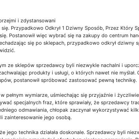
przejmi i zdystansowani
 się. Przypadkowo Odkrył 1 Dziwny Sposób, Przez Który 
 się. Postanowił więc wybrać się na zakupy do centrum ha
rzechadzając się po sklepach, przypadkowo odkrył dziwny s
widzić.
m ze sklepów sprzedawcy byli niezwykle nachalni i uporczy
chwalając produkty i usługi, o których nawet nie myślał. C
upów, postanowił spróbować zastosować pewną technikę.
 pełnym wymiarze, uśmiechając się przyjaźnie i życzliwie 
wać specjalnych fraz, które sprawiały, że sprzedawcy trac
dniego odmawiania, chłopak zaczynał wykorzystywać kilk
li zainteresowanie jego osobą.
że jego technika działała doskonale. Sprzedawcy byli niezw